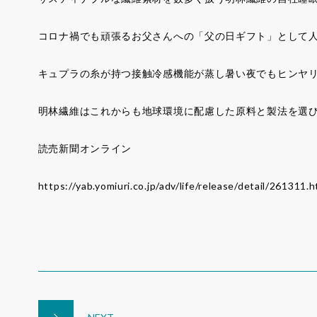
コロナ禍でも頑張るお父さんへの「父の日ギフト」として
キュプラの糸が持つ接触冷感機能が蒸し暑い夜でもヒンヤ
明林繊維はこれからも地球環境に配慮した原料と製法を選
読売新聞オンライン
https://yab.yomiuri.co.jp/adv/life/release/detail/261311.h