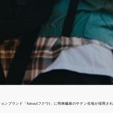
ンブランド「fukuu(フクウ)」に明林繊維のサテン生地が採用さ